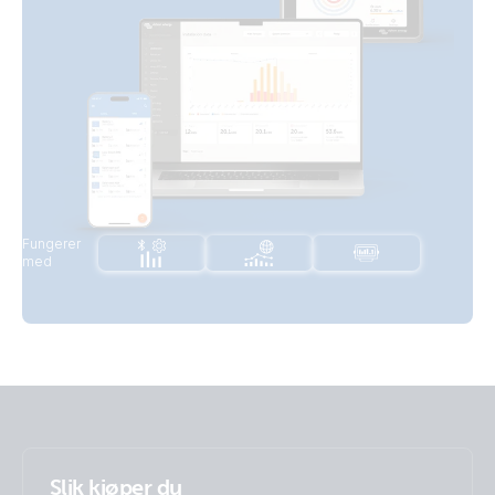
Fungerer
med
Slik kjøper du