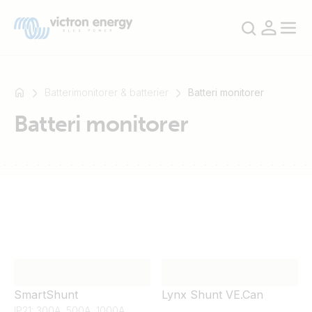
Batterimonitorer & batterier
Batteri monitorer
Batteri monitorer
For
eksempel
SmartSolar
Multiplus-
II
Orion
XS
SmartShunt
SmartShunt
Lynx Shunt VE.Can
IP21: 300A, 500A, 1000A,