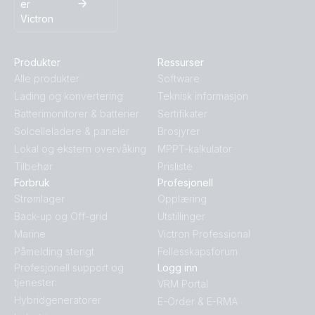
er
Victron
Produkter
Ressurser
Alle produkter
Software
Lading og konvertering
Teknisk informasjon
Batterimonitorer & batterier
Sertifikater
Solcelleladere & paneler
Brosjyrer
Lokal og ekstern overvåking
MPPT-kalkulator
Tilbehør
Prisliste
Forbruk
Profesjonell
Strømlager
Opplæring
Back-up og Off-grid
Utstillinger
Marine
Victron Professional
Påmelding stengt
Fellesskapsforum
Profesjonell support og
Logg inn
tjenester:
VRM Portal
Hybridgeneratorer
E-Order & E-RMA