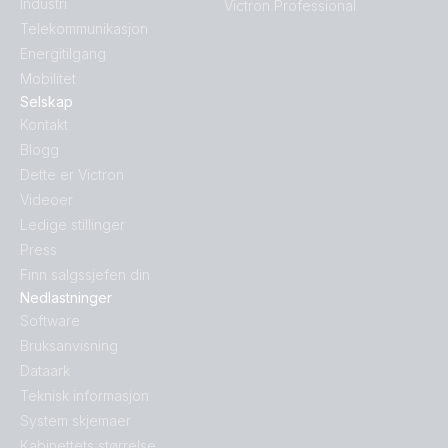
Industri
Victron Professional
Telekommunikasjon
Energitilgang
Mobilitet
Selskap
Kontakt
Blogg
Dette er Victron
Videoer
Ledige stillinger
Press
Finn salgssjefen din
Nedlastninger
Software
Bruksanvisning
Dataark
Teknisk informasjon
System skjemaer
Kabinettets størrelse