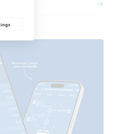
 Li-NG VE.Bus BMS-NG Cerbo GX Touch-
n XS BMV-712
hase 3x200Ah Li-NG VE.Bus BMS-NG
ch-70 SBP-220 generator MPPT BMV Orion
tings
NG Lynx Class-T Smart BMS-NG
generator MPPT 100/50 Orion XS
-AGM Cerbo GX touch-50 generator
NG Lynx Class-T Smart BMS-NG
generator MPPT 100/50 Orion XS
-AGM Cerbo GX touch-50 generator
d
ps MultiPlus 3kVA 12V 230V 50Hz
ring setups MultiPlus 3kVA 12V 230V