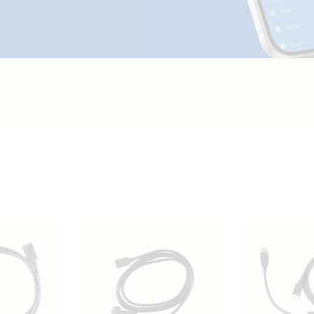
VE.Bus BMS example with 3kW 12V MultiP
VE.Direct drawing with IP43 Smart Charge
smallBMS-NG Cyrix Li charge SBP 220 MP
VE.Direct drawing with IP43 Smart Charge
AGM MPPT 100/30 Argofet Isolator BMV-71
VE.Direct drawing with Smart IP43 Charg
MPPT 100/30 Argofet Isolator BMV-712
Victron Van - Automotive - Alternator (ds)
Victron Van - Automotive - Alternator (sld)
Victron Van - Automotive - Full (ds)
Victron Van - Automotive - Full (sld)