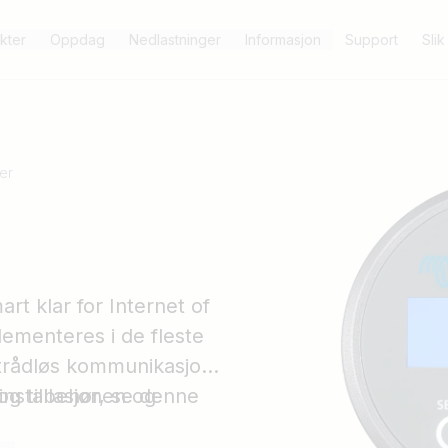
kter
Oppdag
Nedlastninger
Informasjon
Support
Slik
rer
t klar for Internet of
lementeres i de fleste
 trådløs kommunikasjon
nstallasjonen og
og tilbehør, se denne