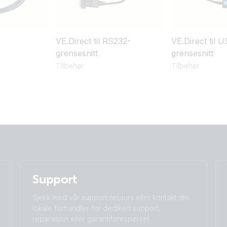
VE.Direct til RS232-
VE.Direct til 
grensesnitt
grensesnitt
Tilbehør
Tilbehør
Support
Sjekk med vår support ressurs eller kontakt din
lokale forhandler for dedikert support,
reparasjon eller garantiforespørsel.