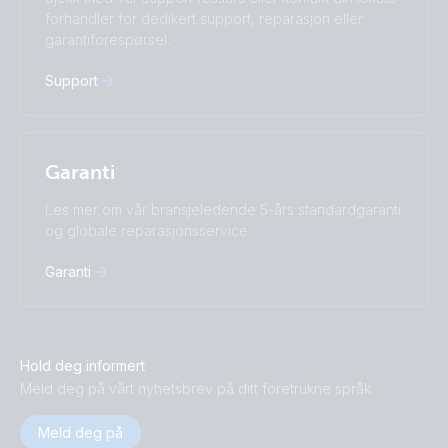
Русский
Українська
forhandler for dedikert support, reparasjon eller
中國人
garantiforespørsel.
Support
Garanti
Les mer om vår bransjeledende 5-års standardgaranti
og globale reparasjonsservice.
Garanti
Hold deg informert
Meld deg på vårt nyhetsbrev på ditt foretrukne språk
Meld deg på