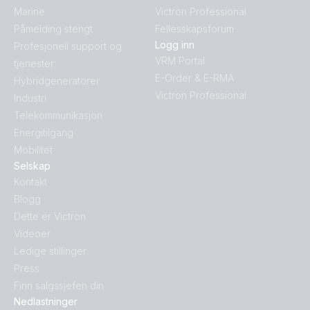
Marine
Victron Professional
Påmelding stengt
Fellesskapsforum
Logg inn
Profesjonell support og
VRM Portal
tjenester:
E-Order & E-RMA
Hybridgeneratorer
Victron Professional
Industri
Telekommunikasjon
Energitilgang
Mobilitet
Selskap
Kontakt
Blogg
Dette er Victron
Videoer
Ledige stillinger
Press
Finn salgssjefen din
Nedlastninger