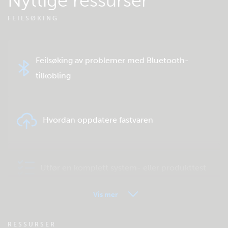
Nyttige ressurser
FEILSØKING
Feilsøking av problemer med Bluetooth-
tilkobling
Hvordan oppdatere fastvaren
Utfør en komplett system- eller produkttest
Vis mer
VRM – Fjernovervåking – OSS
RESSURSER