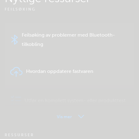
FEILSØKING
Feilsøking av problemer med Bluetooth-
tilkobling
Hvordan oppdatere fastvaren
Utfør en komplett system- eller produkttest
Vis mer
VRM – Fjernovervåking – OSS
RESSURSER