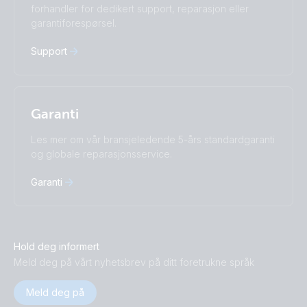
forhandler for dedikert support, reparasjon eller
中國人
garantiforespørsel.
Support
Garanti
Les mer om vår bransjeledende 5-års standardgaranti
og globale reparasjonsservice.
Garanti
Hold deg informert
Meld deg på vårt nyhetsbrev på ditt foretrukne språk
Meld deg på