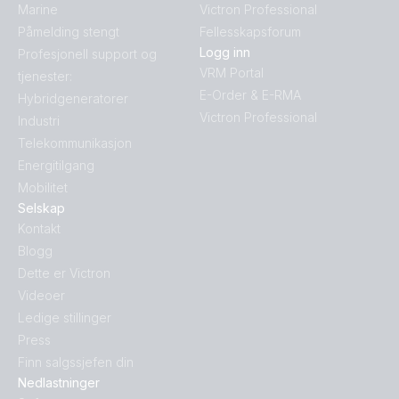
Marine
Victron Professional
Påmelding stengt
Fellesskapsforum
Logg inn
Profesjonell support og
VRM Portal
tjenester:
E-Order & E-RMA
Hybridgeneratorer
Victron Professional
Industri
Telekommunikasjon
Energitilgang
Mobilitet
Selskap
Kontakt
Blogg
Dette er Victron
Videoer
Ledige stillinger
Press
Finn salgssjefen din
Nedlastninger