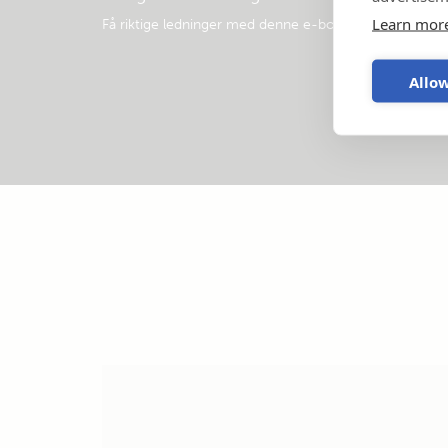
Learn mor
Få riktige ledninger med denne e-boken
.
Allow