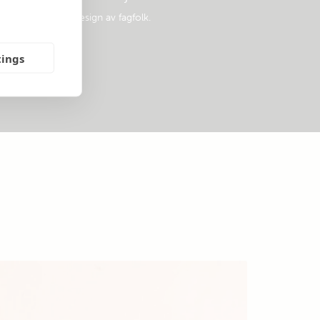
opulære systemdesign av fagfolk.
tings