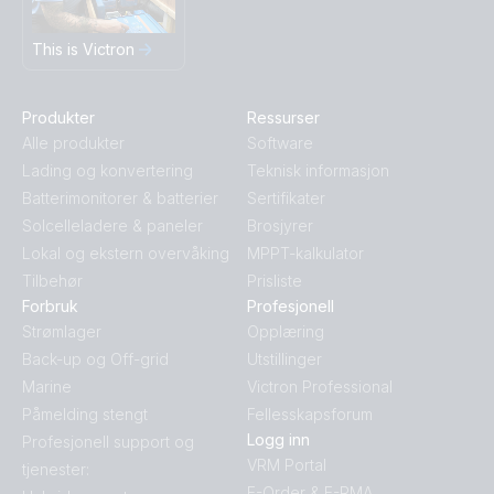
This is Victron
Produkter
Ressurser
Alle produkter
Software
Lading og konvertering
Teknisk informasjon
Batterimonitorer & batterier
Sertifikater
Solcelleladere & paneler
Brosjyrer
Lokal og ekstern overvåking
MPPT-kalkulator
Tilbehør
Prisliste
Forbruk
Profesjonell
Strømlager
Opplæring
Back-up og Off-grid
Utstillinger
Marine
Victron Professional
Påmelding stengt
Fellesskapsforum
Logg inn
Profesjonell support og
VRM Portal
tjenester:
E-Order & E-RMA