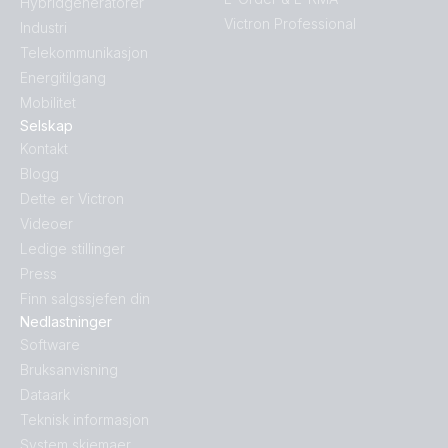
Hybridgeneratorer
Victron Professional
Industri
Telekommunikasjon
Energitilgang
Mobilitet
Selskap
Kontakt
Blogg
Dette er Victron
Videoer
Ledige stillinger
Press
Finn salgssjefen din
Nedlastninger
Software
Bruksanvisning
Dataark
Teknisk informasjon
System skjemaer