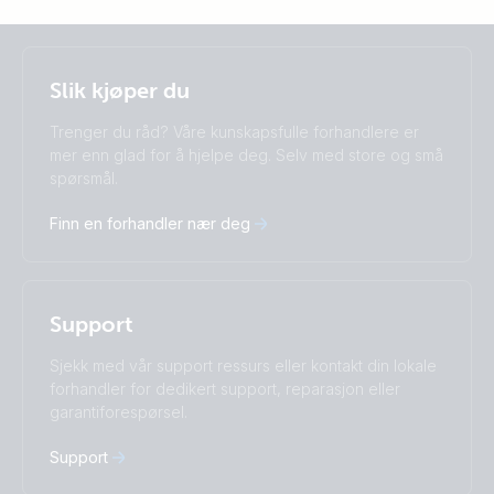
Selected
Stay up to date
Norsk
Slik kjøper du
Change language
Trenger du råd? Våre kunskapsfulle forhandlere er
Čeština
Dansk
mer enn glad for å hjelpe deg. Selv med store og små
spørsmål.
Deutsch
English
Español
Français
Finn en forhandler nær deg
Italiano
Magyar
Nederlands
Norsk
I agree to receive the newsletter and accept the
Polskie
Português
Privacy Policy.
Română
Slovenščina
Support
Subscribe
Suomalainen
Svenska
Türkçe
Ελληνικά
Sjekk med vår support ressurs eller kontakt din lokale
Русский
Українська
forhandler for dedikert support, reparasjon eller
中國人
garantiforespørsel.
Support