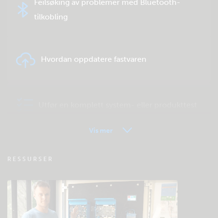
Feilsøking av problemer med Bluetooth-
tilkobling
Hvordan oppdatere fastvaren
Utfør en komplett system- eller produkttest
Vis mer
VRM – Fjernovervåking – OSS
RESSURSER
Sjekk fellesskapets kunnskapsbase