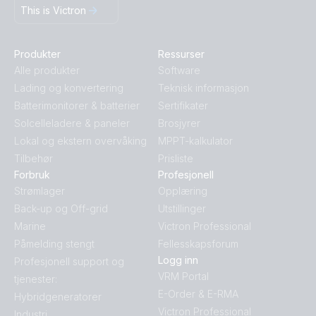
This is Victron
Produkter
Ressurser
Alle produkter
Software
Lading og konvertering
Teknisk informasjon
Batterimonitorer & batterier
Sertifikater
Solcelleladere & paneler
Brosjyrer
Lokal og ekstern overvåking
MPPT-kalkulator
Tilbehør
Prisliste
Forbruk
Profesjonell
Strømlager
Opplæring
Back-up og Off-grid
Utstillinger
Marine
Victron Professional
Påmelding stengt
Fellesskapsforum
Logg inn
Profesjonell support og
VRM Portal
tjenester:
E-Order & E-RMA
Hybridgeneratorer
Victron Professional
Industri