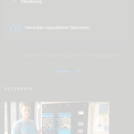
tilkobling
Hvordan oppdatere fastvaren
Utfør en komplett system- eller produkttest
Vis mer
VRM – Fjernovervåking – OSS
RESSURSER
Sjekk fellesskapets kunnskapsbase