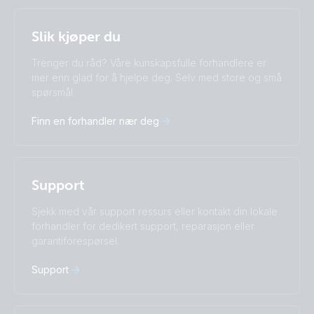
Selected
Stay up to date
Norsk
Slik kjøper du
Change language
Trenger du råd? Våre kunskapsfulle forhandlere er
Čeština
Dansk
mer enn glad for å hjelpe deg. Selv med store og små
spørsmål.
Deutsch
English
Español
Français
Finn en forhandler nær deg
Italiano
Magyar
Nederlands
Norsk
I agree to receive the newsletter and accept the
Polskie
Português
Privacy Policy.
Română
Slovenščina
Support
Subscribe
Suomalainen
Svenska
Türkçe
Ελληνικά
Sjekk med vår support ressurs eller kontakt din lokale
Русский
Українська
forhandler for dedikert support, reparasjon eller
中國人
garantiforespørsel.
Support