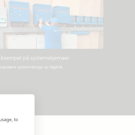
Eksempel på systemskjemaer
opulære systemdesign av fagfolk.
usage, to