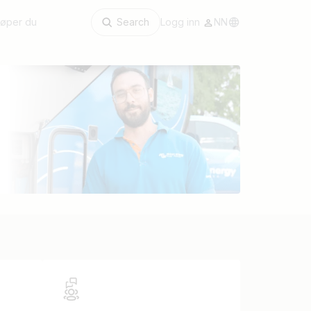
kjøper du
Search
Logg inn
NN