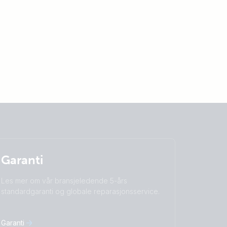
Garanti
Les mer om vår bransjeledende 5-års
standardgaranti og globale reparasjonsservice.
Garanti