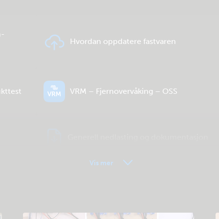
h-
Hvordan oppdatere fastvaren
kttest
VRM – Fjernovervåking – OSS
Generell nedlasting og dokumentasjon
Vis mer