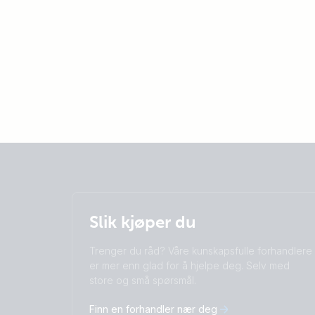
Slik kjøper du
Trenger du råd? Våre kunskapsfulle forhandlere
er mer enn glad for å hjelpe deg. Selv med
store og små spørsmål.
Finn en forhandler nær deg