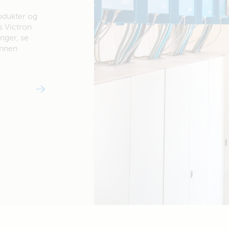
odukter og
s Victron
inger, se
 annen