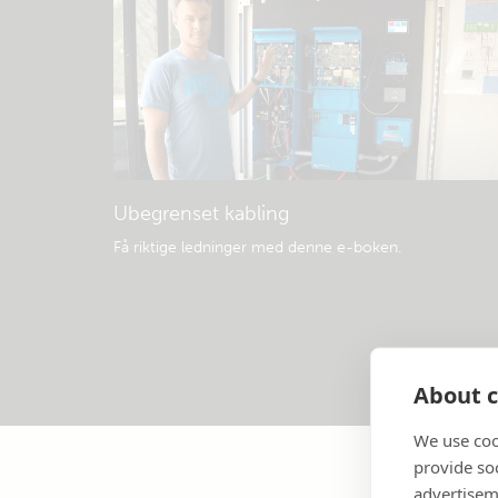
Ubegrenset kabling
Få riktige ledninger med denne e-boken
.
About c
We use coo
provide so
advertisem