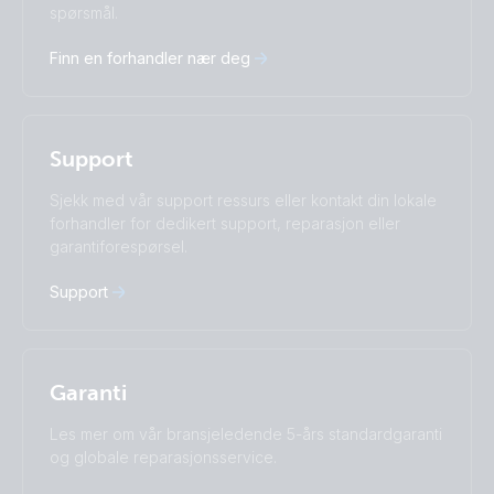
spørsmål.
Deutsch
English
Español
Français
Finn en forhandler nær deg
Italiano
Magyar
Nederlands
Norsk
I agree to receive the newsletter and accept the
Polskie
Português
Privacy Policy.
Română
Slovenščina
Support
Subscribe
Suomalainen
Svenska
Türkçe
Ελληνικά
Sjekk med vår support ressurs eller kontakt din lokale
Русский
Українська
forhandler for dedikert support, reparasjon eller
中國人
garantiforespørsel.
Support
Garanti
Les mer om vår bransjeledende 5-års standardgaranti
og globale reparasjonsservice.