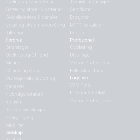
Lading og konvertering
Teknisk informasjon
Batterimonitorer & batterier
Sertifikater
Solcelleladere & paneler
Brosjyrer
Lokal og ekstern overvåking
MPPT-kalkulator
Tilbehør
Prisliste
Forbruk
Profesjonell
Strømlager
Opplæring
Back-up og Off-grid
Utstillinger
Marine
Victron Professional
Påmelding stengt
Fellesskapsforum
Logg inn
Profesjonell support og
VRM Portal
tjenester:
E-Order & E-RMA
Hybridgeneratorer
Victron Professional
Industri
Telekommunikasjon
Energitilgang
Mobilitet
Selskap
Kontakt