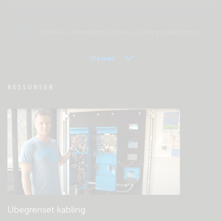
Utfør en komplett system- eller produkttest
Vis mer
VRM – Fjernovervåking – OSS
RESSURSER
Sjekk fellesskapets kunnskapsbase
Generell nedlasting og dokumentasjon
Ubegrenset kabling