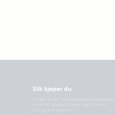
Slik kjøper du
Trenger du råd? Våre kunskapsfulle forhandlere
er mer enn glad for å hjelpe deg. Selv med
store og små spørsmål.