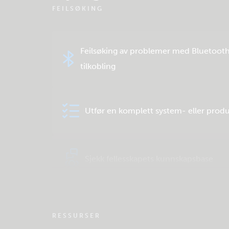
FEILSØKING
Feilsøking av problemer med Bluetoot
tilkobling
Utfør en komplett system- eller produ
Sjekk fellesskapets kunnskapsbase
RESSURSER