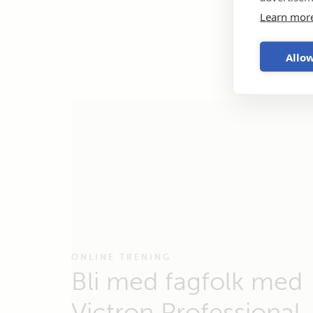
Learn mor
Allow
ONLINE TRENING
Bli med fagfolk med
Victron Professional