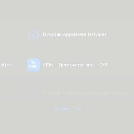
h-
Hvordan oppdatere fastvaren
kttest
VRM – Fjernovervåking – OSS
Generell nedlasting og dokumentasjon
Vis mer