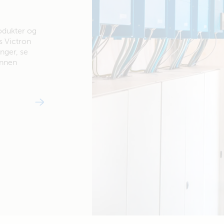
odukter og
s Victron
inger, se
 annen