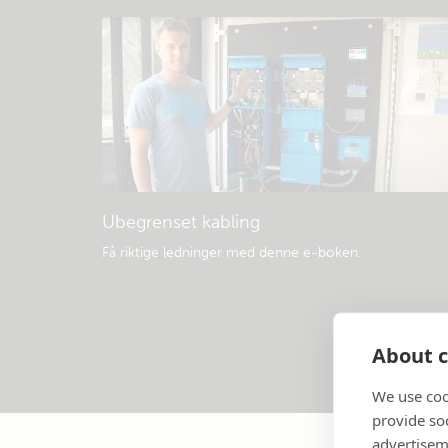
Ubegrenset kabling
Få riktige ledninger med denne e-boken
.
About c
We use coo
provide so
advertisem