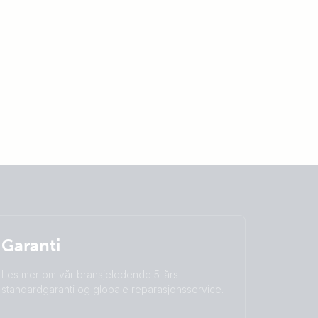
Garanti
Les mer om vår bransjeledende 5-års
standardgaranti og globale reparasjonsservice.