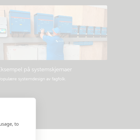
Eksempel på systemskjemaer
opulære systemdesign av fagfolk.
usage, to