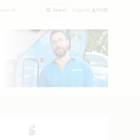
kjøper du
Search
Logg inn
NN