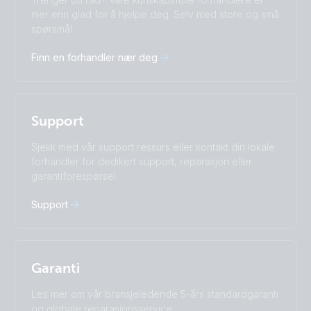
Čeština
Dansk
mer enn glad for å hjelpe deg. Selv med store og små
spørsmål.
Deutsch
English
Español
Français
Finn en forhandler nær deg
Italiano
Magyar
Nederlands
Norsk
I agree to receive the newsletter and accept the
Polskie
Português
Privacy Policy.
Română
Slovenščina
Support
Subscribe
Suomalainen
Svenska
Türkçe
Ελληνικά
Sjekk med vår support ressurs eller kontakt din lokale
Русский
Українська
forhandler for dedikert support, reparasjon eller
中國人
garantiforespørsel.
Support
Garanti
Les mer om vår bransjeledende 5-års standardgaranti
og globale reparasjonsservice.