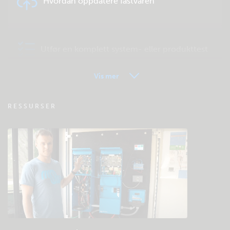
Hvordan oppdatere fastvaren
Utfør en komplett system- eller produkttest
Vis mer
VRM – Fjernovervåking – OSS
RESSURSER
Sjekk fellesskapets kunnskapsbase
Generell nedlasting og dokumentasjon