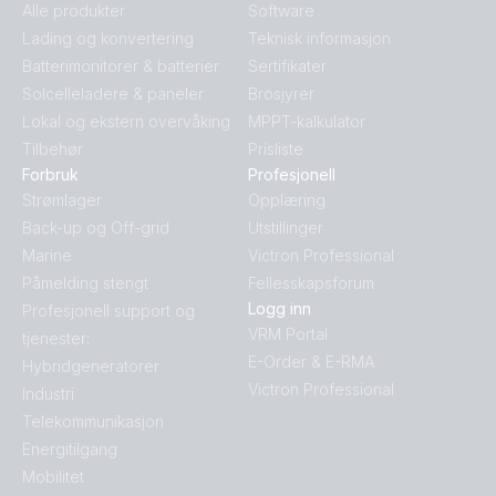
Alle produkter
Software
Lading og konvertering
Teknisk informasjon
Batterimonitorer & batterier
Sertifikater
Solcelleladere & paneler
Brosjyrer
Lokal og ekstern overvåking
MPPT-kalkulator
Tilbehør
Prisliste
Forbruk
Profesjonell
Strømlager
Opplæring
Back-up og Off-grid
Utstillinger
Marine
Victron Professional
Påmelding stengt
Fellesskapsforum
Logg inn
Profesjonell support og
VRM Portal
tjenester:
E-Order & E-RMA
Hybridgeneratorer
Victron Professional
Industri
Telekommunikasjon
Energitilgang
Mobilitet