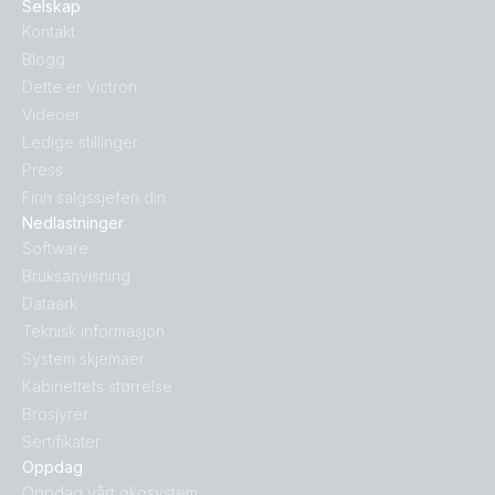
Selskap
Kontakt
Blogg
Dette er Victron
Videoer
Ledige stillinger
Press
Finn salgssjefen din
Nedlastninger
Software
Bruksanvisning
Dataark
Teknisk informasjon
System skjemaer
Kabinettets størrelse
Brosjyrer
Sertifikater
Oppdag
Oppdag vårt økosystem