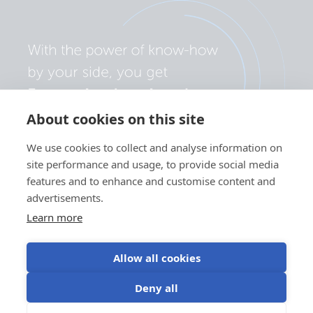
SmartSolar MPPT 250-85-MC4 VE.Can.PT04
SmartSolar MPPT 250-85-MC4 VE.Can.PT05
SmartSolar MPPT 250-85-MC4 VE.Can.PT06
About cookies on this site
SmartSolar MPPT 250-85-MC4 VE.Can.PT07
We use cookies to collect and analyse information on
SmartSolar MPPT 250-85-MC4 VE.Can.PT08
site performance and usage, to provide social media
features and to enhance and customise content and
SmartSolar MPPT 250-85-Tr VE.Can.PT01
advertisements.
Learn more
SmartSolar MPPT 250-85-Tr VE.Can.PT02
Allow all cookies
SmartSolar MPPT 250-85-Tr VE.Can.PT03
Personvernserklæring
Informasjonskapselpreferanser
Deny all
Bruk av informasjonskapsler
Vilkår for bruk
SmartSolar MPPT 250-85-Tr VE.Can.PT04