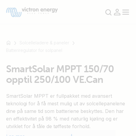
Solcelleladere & paneler
Batteriregulator for solpanel
For
SmartSolar MPPT 150/70
eksempel
opptil 250/100 VE.Can
SmartSolar
Multiplus-
II
SmartSolar MPPT er fullpakket med avansert
Orion
teknologi for å få mest mulig ut av solcellepanelene
XS
dine på same tid som batteriene beskyttes. Den har
SmartShunt
en effektivitet på 98 % med naturlig kjøling og er
utviklet for å tåle de tøffeste forhold.