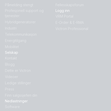
SmartSolar MPPT 250-100-Tr VE.Can.PT03
Påmelding stengt
Fellesskapsforum
Profesjonell support og
Logg inn
SmartSolar MPPT 250-100-Tr VE.Can.PT04
tjenester:
VRM Portal
Hybridgeneratorer
E-Order & E-RMA
Industri
SmartSolar MPPT 250-100-Tr VE.Can.PT05
Victron Professional
Telekommunikasjon
Energitilgang
SmartSolar MPPT 250-100-Tr VE.Can.PT06
Mobilitet
Selskap
SmartSolar MPPT 250-100-Tr VE.Can.PT07
Kontakt
Blogg
SmartSolar MPPT 250-100-Tr VE.Can.PT08
Dette er Victron
Videoer
SmartSolar MPPT 250-70-Tr VE.Can.PT01
Ledige stillinger
Press
SmartSolar MPPT 250-70-Tr VE.Can.PT02
Finn salgssjefen din
Nedlastninger
Software
SmartSolar MPPT 250-70-Tr VE.Can.PT03