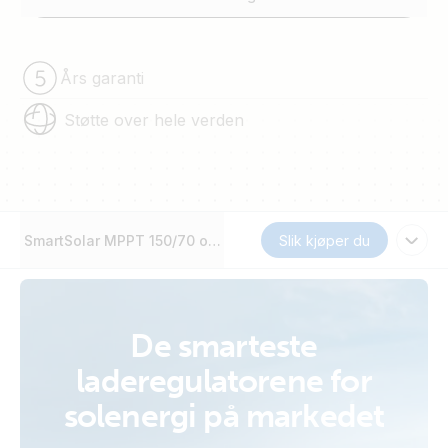
Års garanti
Støtte over hele verden
SmartSolar MPPT 150/70 opptil 250/100 VE.Can
Slik kjøper du
De smarteste
laderegulatorene for
solenergi på markedet