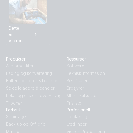
SmartSolar MPPT 250-100-MC4 VE.Can.PT03
SmartSolar MPPT 250-100-MC4 VE.Can.PT04
Dette
er
Victron
SmartSolar MPPT 250-100-MC4 VE.Can.PT05
SmartSolar MPPT 250-100-MC4 VE.Can.PT06
Produkter
Ressurser
Alle produkter
Software
SmartSolar MPPT 250-100-MC4 VE.Can.PT07
Lading og konvertering
Teknisk informasjon
Batterimonitorer & batterier
Sertifikater
Solcelleladere & paneler
Brosjyrer
SmartSolar MPPT 250-100-MC4 VE.Can.PT08
Lokal og ekstern overvåking
MPPT-kalkulator
Tilbehør
Prisliste
SmartSolar MPPT 250-100-Tr VE.Can.PT01
Forbruk
Profesjonell
Strømlager
Opplæring
SmartSolar MPPT 250-100-Tr VE.Can.PT02
Back-up og Off-grid
Utstillinger
Marine
Victron Professional