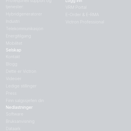
Profesjonell support og
Logg inn
tjenester:
VRM Portal
Hybridgeneratorer
E-Order & E-RMA
Industri
Victron Professional
Telekommunikasjon
Energitilgang
Mobilitet
Selskap
Kontakt
Blogg
Dette er Victron
Videoer
Ledige stillinger
Press
Finn salgssjefen din
Nedlastninger
Software
Bruksanvisning
Dataark