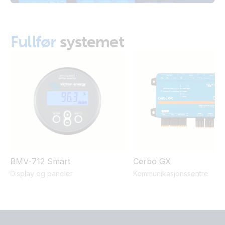
Van-Motorhome Manual & Drawing 3 monitoring setups
MultiPlus 3kVA 12V 230V 50Hz Li SuperPack NG
Fullfør
systemet
VE.Direct drawing with IP43 Smart Charger 12/50-1 Inverter
800W 2x150Ah Li-NG smallBMS-NG Cyrix Li charge SBP
220 MPPT 100/50 Orion XS BMV-712
BMV-712 Smart
Cerbo GX
Display og paneler
Kommunikasjonssentre