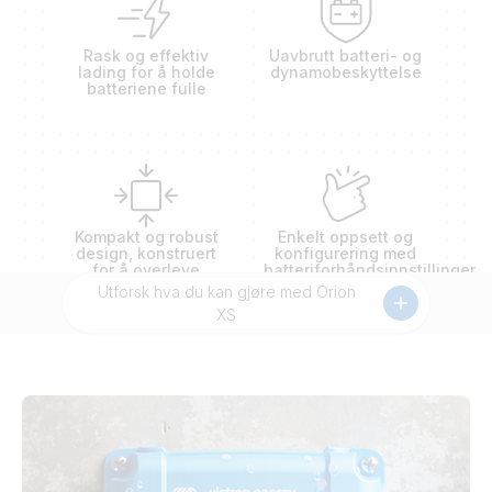
Rask og effektiv
Uavbrutt batteri- og
lading for å holde
dynamobeskyttelse
batteriene fulle
Kompakt og robust
Enkelt oppsett og
design, konstruert
konfigurering med
for å overleve
batteriforhåndsinnstillinger
ekstreme forhold
Utforsk hva du kan gjøre med Orion
XS