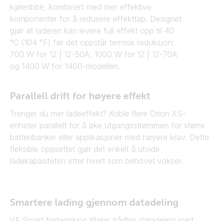
kjøleribbe, kombinert med mer effektive
komponenter for å redusere effekttap. Designet
gjør at laderen kan levere full effekt opp til 40
°C (104 °F) før det oppstår termisk reduksjon:
700 W for 12 | 12-50A, 1000 W for 12 | 12-70A
og 1400 W for 1400-modellen.
Parallell drift for høyere effekt
Trenger du mer ladeeffekt? Koble flere Orion XS-
enheter parallelt for å øke utgangsstrømmen for større
batteribanker eller applikasjoner med høyere krav. Dette
fleksible oppsettet gjør det enkelt å utvide
ladekapasiteten etter hvert som behovet vokser.
Smartere lading gjennom datadeling
VE.Smart Networking tillater trådløs datadeling med