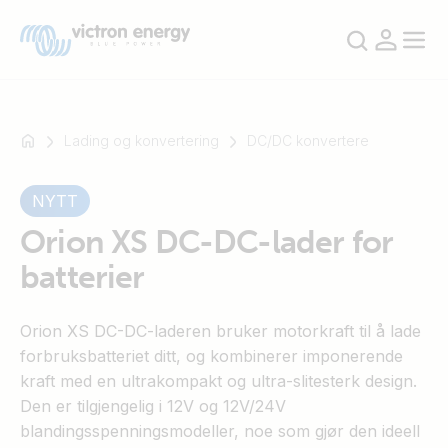
Lading og konvertering
DC/DC konvertere
NYTT
For
eksempel
Orion XS DC-DC-lader for
SmartSolar
batterier
Multiplus-
II
Orion XS DC-DC-laderen bruker motorkraft til å lade
Orion
forbruksbatteriet ditt, og kombinerer imponerende
XS
kraft med en ultrakompakt og ultra-slitesterk design.
SmartShunt
Den er tilgjengelig i 12V og 12V/24V
blandingsspenningsmodeller, noe som gjør den ideell