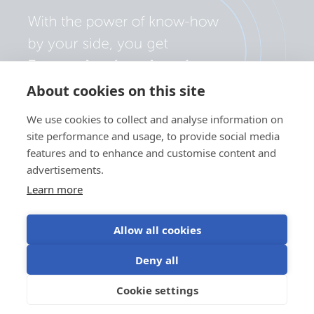
About cookies on this site
We use cookies to collect and analyse information on
site performance and usage, to provide social media
features and to enhance and customise content and
advertisements.
Learn more
Allow all cookies
Personvernserklæring
Informasjonskapselpreferanser
Deny all
Bruk av informasjonskapsler
Vilkår for bruk
Cookie settings
NN
©Victron Energy 2026