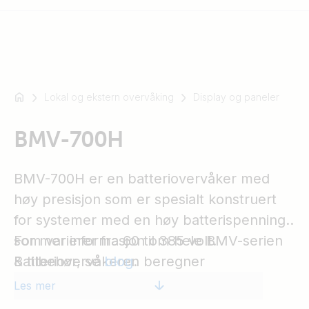
Lokal og ekstern overvåking
Display og paneler
For
eksempel
SmartSolar
BMV-700H
Multiplus-
II
BMV-700H er en batteriovervåker med
Orion
høy presisjon som er spesialt konstruert
XS
for systemer med en høy batterispenning
SmartShunt
som varierer fra 60 til 385 volt.
For mer informasjon om hele BMV-serien
Batteriovervåkeren beregner
& tilbehør, se
blog
.
ladetilstanden for et batteri og holder
Les mer
oversikt over ampertimene som forbrukes