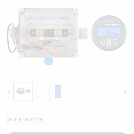
fra batteriet ved å integrere strømmen
som strømmer inn eller ut av batteriet.
BMV-700H kommer med en rund
hodeenhet, et firkantet rammeoverlegg,
en skruing for montering, en 10m UTP
RJ12-kabel, en sammensmeltet
strømtilførselskabel og en 500A/50mV-
shunt. Shunten finnes i en spesiell
kapsling på grunn av høyspenningen.
Se alle versjoner