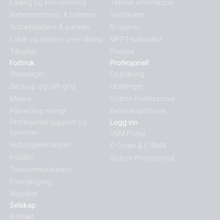
Lading og konvertering
Teknisk informasjon
Batterimonitorer & batterier
Sertifikater
Solcelleladere & paneler
Brosjyrer
Lokal og ekstern overvåking
MPPT-kalkulator
Tilbehør
Prisliste
Forbruk
Profesjonell
Strømlager
Opplæring
Back-up og Off-grid
Utstillinger
Marine
Victron Professional
Påmelding stengt
Fellesskapsforum
Profesjonell support og
Logg inn
tjenester:
VRM Portal
Hybridgeneratorer
E-Order & E-RMA
Industri
Victron Professional
Telekommunikasjon
Energitilgang
Mobilitet
Selskap
Kontakt