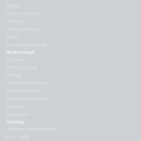
Blogg
Dette er Victron
Videoer
Ledige stillinger
Press
Finn salgssjefen din
Nedlastninger
Software
Bruksanvisning
Dataark
Teknisk informasjon
System skjemaer
Kabinettets størrelse
Brosjyrer
Sertifikater
Oppdag
Oppdag vårt økosystem
Kom i gang