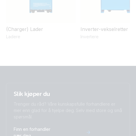
(Charger) Lader
Inverter-vekselretter
Ladere
Invertere
Slik kjøper du
Trenger du råd? Våre kunskapsfulle forhandlere er
mer enn glad for å hjelpe deg. Selv med store og små
spørsmål.
Finn en forhandler
nær deg