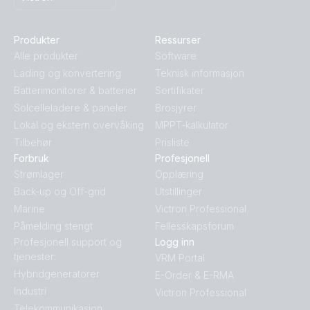
Produkter
Ressurser
Alle produkter
Software
Lading og konvertering
Teknisk informasjon
Batterimonitorer & batterier
Sertifikater
Solcelleladere & paneler
Brosjyrer
Lokal og ekstern overvåking
MPPT-kalkulator
Tilbehør
Prisliste
Forbruk
Profesjonell
Strømlager
Opplæring
Back-up og Off-grid
Utstillinger
Marine
Victron Professional
Påmelding stengt
Fellesskapsforum
Profesjonell support og
Logg inn
tjenester:
VRM Portal
Hybridgeneratorer
E-Order & E-RMA
Industri
Victron Professional
Telekommunikasjon