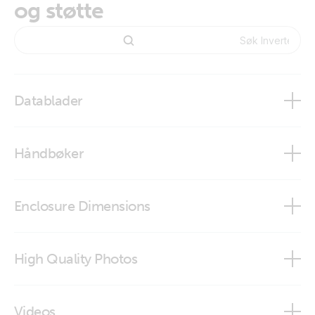
og støtte
Datablader
Inverter RS Smart Solar
Håndbøker
Inverter RS Smart Solar
Enclosure Dimensions
VictronConnect app
Inverter RS 48/6000 230V Smart Solar
High Quality Photos
Inverter RS 48V/6000VA Smart Solar (conn)
Videos