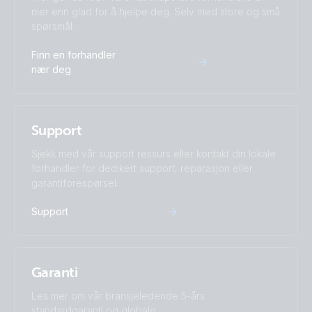
mer enn glad for å hjelpe deg. Selv med store og små
spørsmål.
ISO9001 certificate
Finn en forhandler
nær deg
Support
Sjekk med vår support ressurs eller kontakt din lokale
forhandler for dedikert support, reparasjon eller
garantiforespørsel.
Support
Garanti
Les mer om vår bransjeledende 5-års
standardgaranti og globale