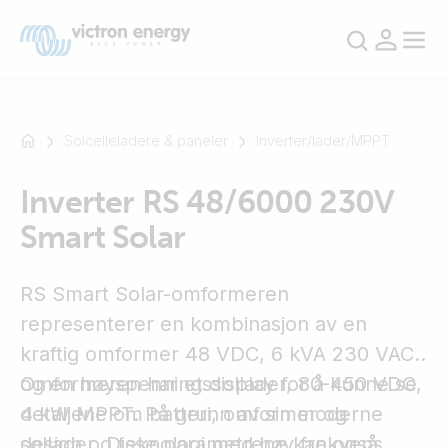
Solcelleladere & paneler
Inverter/lader/MPPT
Inverter RS 48/6000 230V
For
Smart Solar
eksempel
SmartSolar
Multiplus-
RS Smart Solar-omformeren
II
representerer en kombinasjon av en
Orion
kraftig omformer 48 VDC, 6 kVA 230 VAC
XS
SmartShunt
og en høyspenningssollader, 80-450 VDC,
Omformeren har et display for å kunne se
4 kW MPPT. På grunn av sin moderne
detaljene om batteri, omformer og
design og teknologi med høy frekvens,
sollader. Disse parametrene kan også