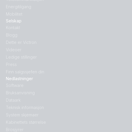
Energitilgang
Mobilitet
Selskap
Kontakt
Blogg
Dette er Victron
Videoer
Ledige stillinger
Press
Finn salgssjefen din
Nedlastninger
Software
Bruksanvisning
Dataark
Teknisk informasjon
System skjemaer
Kabinettets størrelse
Brosjyrer