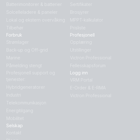
Batterimonitorer & batterier
Sertifikater
Solcelleladere & paneler
Brosjyrer
Lokal og ekstern overvåking
MPPT-kalkulator
Tilbehør
Prisliste
Forbruk
Profesjonell
Strømlager
Opplæring
Back-up og Off-grid
Utstillinger
Marine
Victron Professional
Påmelding stengt
Fellesskapsforum
Profesjonell support og
Logg inn
tjenester:
VRM Portal
Hybridgeneratorer
E-Order & E-RMA
Industri
Victron Professional
Telekommunikasjon
Energitilgang
Mobilitet
Selskap
Kontakt