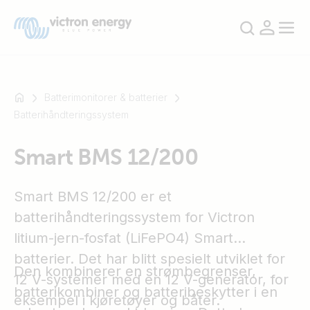
Batterimonitorer & batterier
Batterihåndteringssystem
For
Smart BMS 12/200
eksempel
SmartSolar
Multiplus-
Smart BMS 12/200 er et
II
batterihåndteringssystem for Victron
Orion
litium-jern-fosfat (LiFePO4) Smart
XS
batterier. Det har blitt spesielt utviklet for
SmartShunt
Den kombinerer en strømbegrenser,
12 V-systemer med en 12 V-generator, for
batterikombiner og batteribeskytter i en
eksempel i kjøretøyer og båter.