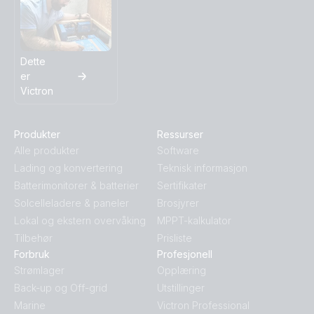
Dette
er
Victron
Produkter
Ressurser
Alle produkter
Software
Lading og konvertering
Teknisk informasjon
Batterimonitorer & batterier
Sertifikater
Solcelleladere & paneler
Brosjyrer
Lokal og ekstern overvåking
MPPT-kalkulator
Tilbehør
Prisliste
Forbruk
Profesjonell
Strømlager
Opplæring
Back-up og Off-grid
Utstillinger
Marine
Victron Professional