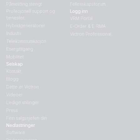
Påmelding stengt
Fellesskapsforum
Profesjonell support og
Logg inn
tjenester:
VRM Portal
Hybridgeneratorer
E-Order & E-RMA
Industri
Victron Professional
Telekommunikasjon
Energitilgang
Mobilitet
Selskap
Kontakt
Blogg
Dette er Victron
Videoer
Ledige stillinger
Press
Finn salgssjefen din
Nedlastninger
Software