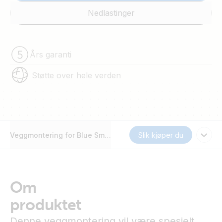
Nedlastinger
Års garanti
Støtte over hele verden
Veggmontering for Blue Smart IP65-lader
Slik kjøper du
Om
produktet
Denne veggmontering vil være spesielt