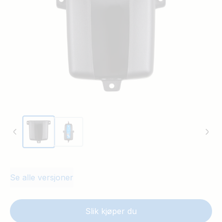
Se alle versjoner
Slik kjøper du