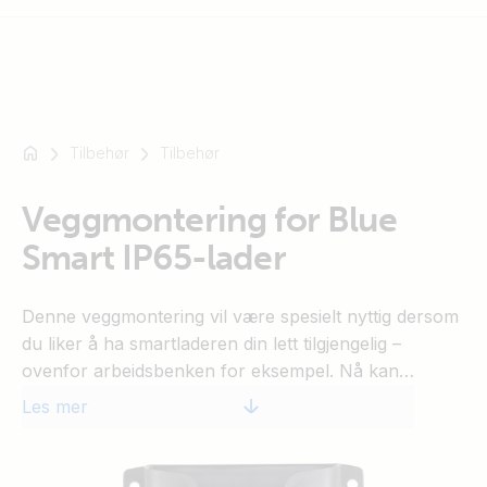
Tilbehør
Tilbehør
For
eksempel
SmartSolar
Veggmontering for Blue
Multiplus-
Smart IP65-lader
II
Orion
Denne veggmontering vil være spesielt nyttig dersom
XS
du liker å ha smartladeren din lett tilgjengelig –
SmartShunt
ovenfor arbeidsbenken for eksempel. Nå kan
laderen brukes uten at du en gang trenger å flytte på
Les mer
den!