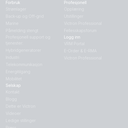
Forbruk
Profesjonell
Strømlager
Opplæring
Back-up og Off-grid
Utstillinger
Marine
Victron Professional
Påmelding stengt
Fellesskapsforum
Profesjonell support og
Logg inn
tjenester:
VRM Portal
Hybridgeneratorer
E-Order & E-RMA
Industri
Victron Professional
Telekommunikasjon
Energitilgang
Mobilitet
Selskap
Kontakt
Blogg
Dette er Victron
Videoer
Ledige stillinger
Press