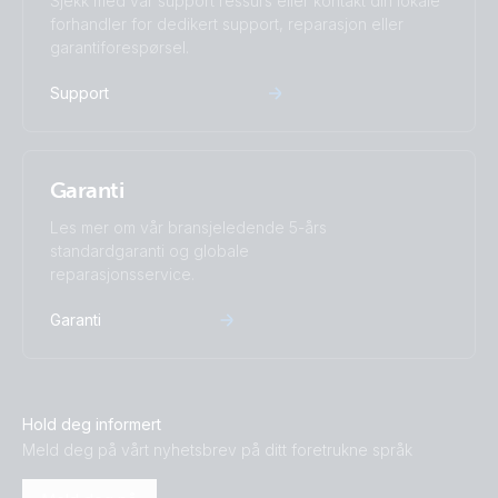
Sjekk med vår support ressurs eller kontakt din lokale
forhandler for dedikert support, reparasjon eller
garantiforespørsel.
Support
Garanti
Les mer om vår bransjeledende 5-års
standardgaranti og globale
reparasjonsservice.
Garanti
Hold deg informert
Meld deg på vårt nyhetsbrev på ditt foretrukne språk