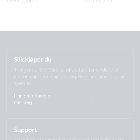
Inverter/ladere
Inverter/ladere
Slik kjøper du
Trenger du råd? Våre kunskapsfulle forhandlere er
mer enn glad for å hjelpe deg. Selv med store og små
spørsmål.
Finn en forhandler
nær deg
Support