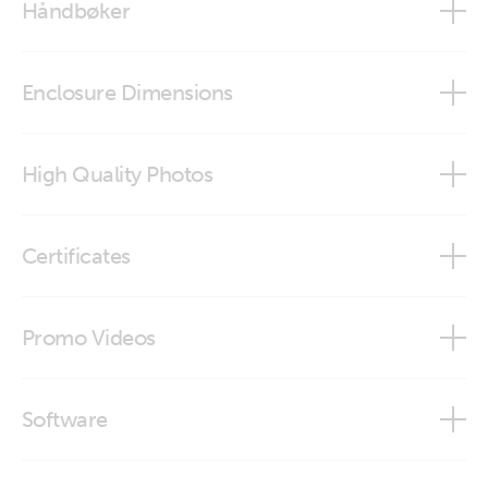
Håndbøker
VictronConnect configuration guide for VE.Bus products
Enclosure Dimensions
Interface MK3-USB (stp)
High Quality Photos
ASS030130000_Interface MK2-USB
Certificates
Interface MK3-USB (VE.Bus to USB) - left
Declaration of Conformity - Auxiliary components (2)
Promo Videos
Interface MK3-USB (VE.Bus to USB) - top
Declaration of Conformity - Interfaces
Brand video
Interface MK3-USB-C (VE.Bus to USB-C) (close-up)
Software
ISO9001 certificate
Interface MK3-USB-C (VE.Bus to USB-C) (front)
VE Configuration tools for VE.Bus Products