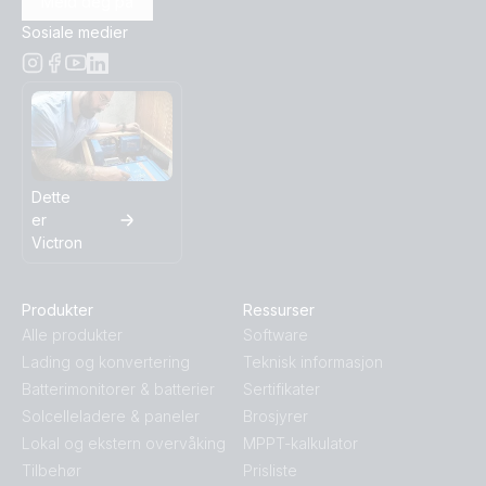
Meld deg på
Sosiale medier
Dette
er
Victron
Produkter
Ressurser
Alle produkter
Software
Lading og konvertering
Teknisk informasjon
Batterimonitorer & batterier
Sertifikater
Solcelleladere & paneler
Brosjyrer
Lokal og ekstern overvåking
MPPT-kalkulator
Tilbehør
Prisliste