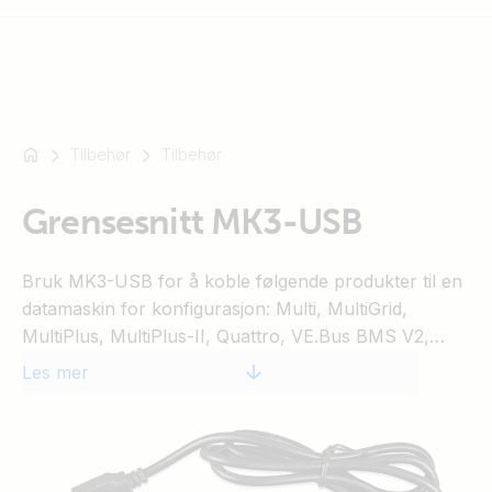
Tilbehør
Tilbehør
For
eksempel
SmartSolar
Grensesnitt MK3-USB
Multiplus-
II
Bruk MK3-USB for å koble følgende produkter til en
Orion
datamaskin for konfigurasjon: Multi, MultiGrid,
XS
MultiPlus, MultiPlus-II, Quattro, VE.Bus BMS V2,
SmartShunt
Inverter (kun modeller med VE.Bus
Les mer
kommunikasjonsport), ECOmulti, EasySolar,
EasyPlus.