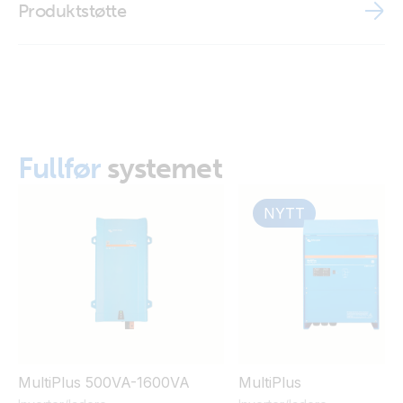
Produktstøtte
Interface MK3-USB-C (VE.Bus to USB-C) (side)
Interface MK3-USB-C (VE.Bus to USB-C) (top)
Fullfør
systemet
NYTT
MultiPlus 500VA-1600VA
MultiPlus